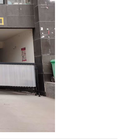
景
用
景