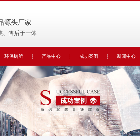
品源头厂家
装、售后于一体
环保厕所
产品中心
成功案例
新闻中心
大型环保厕所
电动伸缩门
公司动态
移动环保厕所
智能停车系统
行业动态
车载环保厕所
移动厕所
常见问题
彩钢厕所
岗亭
时事聚焦
车牌识别
其他
智能停车系统
岗亭