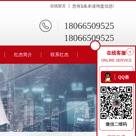
在线留言
您有
1
条未读询盘信息!
18066509525
18066509525
x
在线客服
红杰简介
联系红杰
ONLINE SERVICE
QQ咨
询
微信二维码
环保厕所