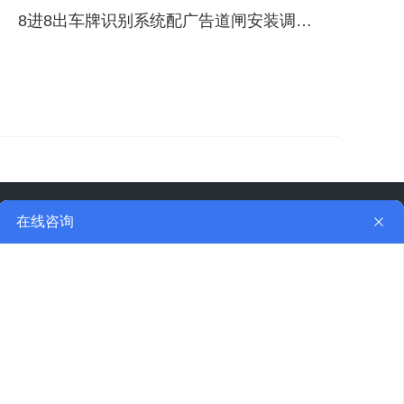
8进8出车牌识别系统配广告道闸安装调试完成
地址：西安市未央区中港 大厦10F
二维码