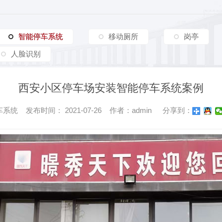
西安车牌识别系统
西安真石漆岗亭
护栏
车牌识别系统检测
甘肃警务岗亭
智能停车系统
智能停车系统
移动厕所
岗亭
车牌识别
陕西警务岗亭
人脸识别
车牌识别一体机
陕西警务岗亭
车牌识别
陕西警务岗亭
西安小区停车场安装智能停车系统案例
人脸识别系统，刷脸开闸
西安不锈钢岗亭
伸缩门
统 发布时间： 2021-07-26 作者：admin
分享到：
单层栅栏道闸
陕西不锈钢岗亭
超市摆闸
陕西不锈钢岗亭
全自动升降柱
陕西不锈钢岗亭
环卫工人休息室
太空舱
轻钢别墅场景应