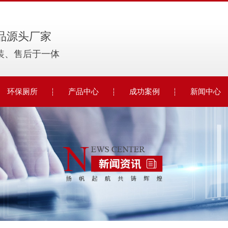
品源头厂家
装、售后于一体
环保厕所
产品中心
成功案例
新闻中心
大型环保厕所
电动伸缩门
公司动态
移动环保厕所
智能停车系统
行业动态
车载环保厕所
移动厕所
常见问题
彩钢厕所
岗亭
时事聚焦
车牌识别
其他
智能停车系统
岗亭