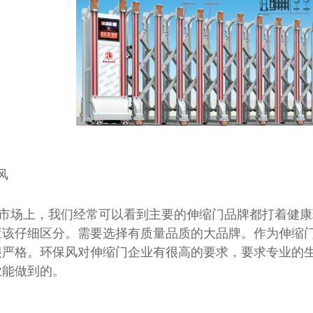
网红集装箱项目实
网红集装箱场景应
三角屋项目实景
三角屋场景应用
三角屋民宿
苹果 舱项目实
苹果舱场景应用
风
场景应用
网红集装箱项目实景
网
移动客舱T04
移动客舱T03
市场上，我们经常可以看到主要的伸缩门品牌都打着健康
应该仔细区分。需要选择有质量品质的大品牌。作为伸缩
很严格。环保风对伸缩门企业有很高的要求，要求专业的
业能做到的。