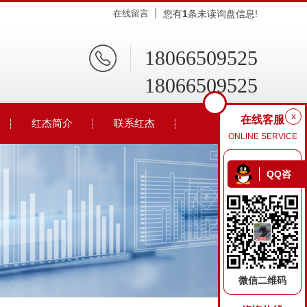
在线留言
您有
1
条未读询盘信息!
18066509525
18066509525
x
在线客服
红杰简介
联系红杰
ONLINE SERVICE
QQ咨
询
微信二维码
环保厕所