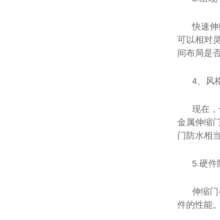
快速伸
可以相对
间布局是
4、风
现在，
金属伸缩
门防水相
5.硬
伸缩门
件的性能