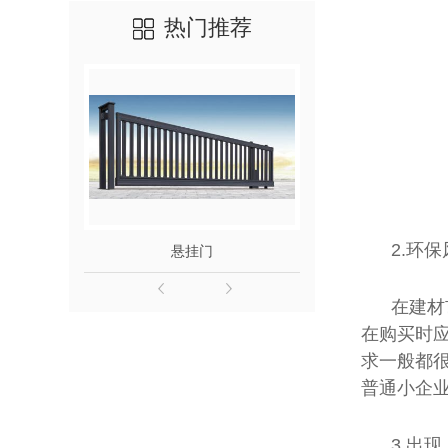
陕西车棚厂家
热门推荐
户外地磁车位引导系统
2.环保
悬挂门
轻钢别墅
在建材
在购买时
求一般都
普通小企
3.出现