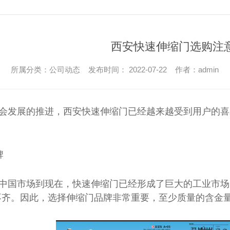
西安车牌识别系统
西安真石漆岗亭
护栏
车牌识别系统检测
甘肃警务岗亭
车牌识别
陕西警务岗亭
西安快速伸缩门选购注
车牌识别一体机
陕西警务岗亭
所属分类：公司动态 发布时间： 2022-07-22 作者：admin
车牌识别
陕西警务岗亭
人脸识别系统，刷脸开闸
西安不锈钢岗亭
伸缩门
会发展的推进，西安快速伸缩门已经越来越受到用户的喜
单层栅栏道闸
陕西不锈钢岗亭
超市摆闸
陕西不锈钢岗亭
牌
全自动升降柱
陕西不锈钢岗亭
环卫工人休息室
中国市场到现在，快速伸缩门已经形成了巨大的工业市场
太空舱
不齐。因此，选择伸缩门品牌非常重要，至少质量的含金
轻钢别墅场景应