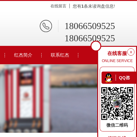
在线留言
您有
1
条未读询盘信息!
18066509525
18066509525
x
在线客服
红杰简介
联系红杰
ONLINE SERVICE
QQ咨
询
微信二维码
环保厕所