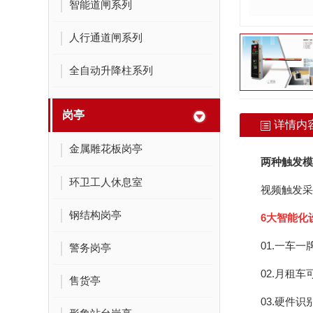
陕西车棚厂家
智能道闸系列
户外地磁车位引导系统
人行通道闸系列
全自动升降柱系列
岗亭
详情内
金属雕花板岗亭
两种触发模
环卫工人休息室
视频触发采
钢结构岗亭
6大智能化
01.一车
警务岗亭
02.月租
售货亭
03.硬件