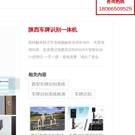
咨询热线
大型环保厕所
返回
18066509525
陕西车牌识别一体机
两种触发模式可选视频触发采用补光灯，无需地
感布线，直接通过视频流识别对比6大智能化设
计优势01.一车一牌：避免逃费，堵住了资金…
相关内容
西安车牌识别系统
车牌识别系统检测
车牌识别
用