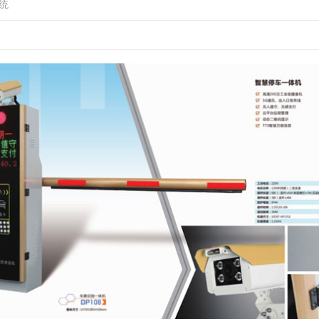
西安车牌识别系统
西安真石漆岗亭
统
护栏
车牌识别系统检测
甘肃警务岗亭
车牌识别
陕西警务岗亭
车牌识别一体机
陕西警务岗亭
车牌识别
陕西警务岗亭
人脸识别系统，刷脸开闸
西安不锈钢岗亭
伸缩门
单层栅栏道闸
陕西不锈钢岗亭
超市摆闸
陕西不锈钢岗亭
全自动升降柱
陕西不锈钢岗亭
环卫工人休息室
太空舱
轻钢别墅场景应