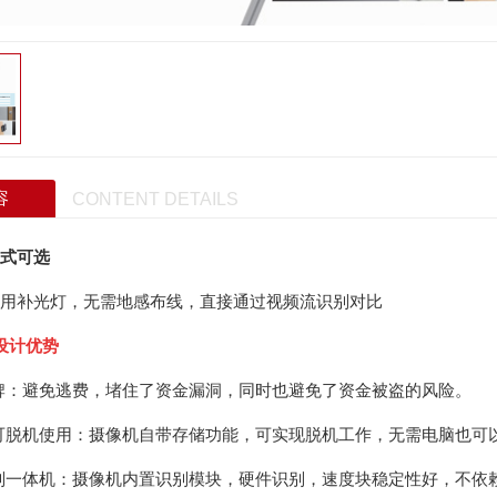
网红集装箱项目实
网红集装箱场景应
三角屋项目实景
三角屋场景应用
三角屋民宿
容
CONTENT DETAILS
苹果 舱项目实
苹果舱场景应用
式可选
移动客舱T04
用补光灯，无需地感布线，直接通过视频流识别对比
移动客舱T03
设计优势
一牌：避免逃费，堵住了资金漏洞，同时也避免了资金被盗的风险。
车可脱机使用：摄像机自带存储功能，可实现脱机工作，无需电脑也可
识别一体机：摄像机内置识别模块，硬件识别，速度块稳定性好，不依