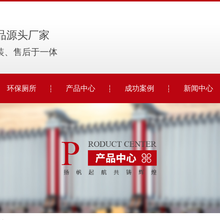
品源头厂家
装、售后于一体
环保厕所
产品中心
成功案例
新闻中心
大型环保厕所
电动伸缩门
公司动态
移动环保厕所
智能停车系统
行业动态
车载环保厕所
移动厕所
常见问题
彩钢厕所
岗亭
时事聚焦
车牌识别
其他
智能停车系统
岗亭